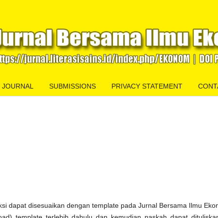
 JOURNAL
SUBMISSIONS
PRIVACY STATEMENT
CONT
si dapat disesuaikan dengan template pada Jurnal Bersama Ilmu Eko
) template terlebih dahulu dan kemudian naskah dapat dituliska