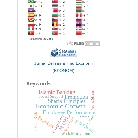
Jurnal Bersama Ilmu Ekonomi
(EKONOM)
Keywords
Islamic Banking
Work Stress
Promotion
Social Support
Sharia Principles
Economic Growth
Employee Performance
Cyber Risk
MSMEs
Competence
Flyover
Labor
Strategy
Workload
Self-Efficacy
Work Motivation