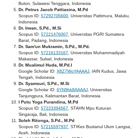
Buton, Sulawesi Tenggara, Indonesia
Dr. Petrus Jacob Pattiasina, M.Pd
Scopus ID:
57292705600
, Universitas Pattimura, Maluku,
Indonesia
Dr. Irwan, S.Pd., M.Si
Scopus ID:
57221476007
, Universitas PGRI Sumatera
Barat, Padang, Indonesia
Dr. Sam'un Mukramin, S.Pd., M.Pd.
Scopus ID:
57216133167
, Universitas Muhammadiyah
Makassar, Sulsel, Indonesia
Dr. Mualimul Huda, M.Pd.I
Google Scholar ID:
X8Z7WoYAAAAJ
, IAIN Kudus, Jawa
Tengah, Indonesia
Dr. Syamsuri, S.Pd., M.Si
Google Scholar ID:
6YN9hk8AAAAJ
, Universitas
Tanjungpura, Kalimantan Barat, Indonesia
I Putu Yoga Purandina, M.Pd
Scopus ID:
57223394567
, STAHN Mpu Kuturan
Singaraja, Bali, Indonesia
Soleh Ritonga, S.Pd., M.Pd
Scopus ID:
57215597937
, STIKes Bustanul Ulum Langsa,
Aceh, Indonesia