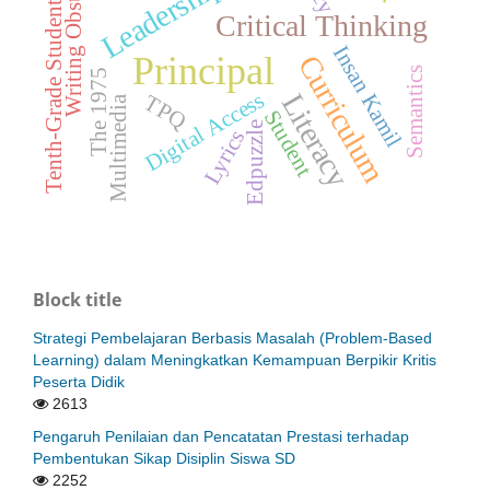
Writing Obstacles
Leadership
Tenth-Grade Students
Critical Thinking
Insan Kamil
Curriculum
Principal
Semantics
The 1975
Digital Access
Literacy
TPQ
Multimedia
Student
Edpuzzle
Lyrics
Block title
Strategi Pembelajaran Berbasis Masalah (Problem-Based
Learning) dalam Meningkatkan Kemampuan Berpikir Kritis
Peserta Didik
2613
Pengaruh Penilaian dan Pencatatan Prestasi terhadap
Pembentukan Sikap Disiplin Siswa SD
2252